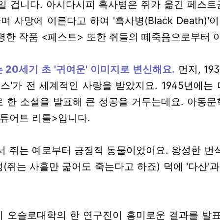
일 겁니다. 아시다시피 흑사병은 쥐가 옮긴 페스
며 사망에 이른다고 하여 '흑사병(Black Death)'
명한 작품 <페스트> 또한 쥐들의 떼죽음으로부터 
20세기 초 '귀여운' 이미지로 변신해요.
먼저, 1
스'가 전 세계적인 사랑을 받았지요. 1945년에는 
 한 소설을 발표해 큰 성공을 거두는데요. 아동
튜어트 리틀>입니다.
서 쥐는 예로부터 긍정적 동물이었어요. 왕성한 번
쥐는 사흘만 굶어도 죽는다고 하죠) 덕에 '다산'과
이 오슬로대학의 한 연구진이 흥미로운 결과를 발표