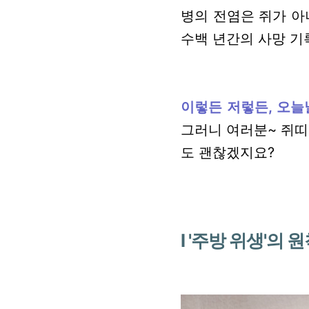
병의 전염은 쥐가 아
수백 년간의 사망 기
이렇든 저렇든, 오늘
그러니 여러분~ 쥐띠 
도 괜찮겠지요?
l '주방 위생'의