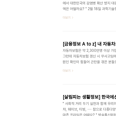
에서 대한민국의 감염병 확산 방지 대
역은 어떨까요? " 2월 18일 과학기
전을 목표로 삼고 있습니다. ①디지털 
더보기
산업 육성 기반 확충. 요컨대 디지털 
겠다는 것이죠. 또한 과기부는 K-사
놓았습니다. 그렇다면 우리 일상생활은 
자동차보험은 약 2,300만명 이상 
그런데 자동차보험 갱신 시 무사고임에
원인 확인이 힘들어 곤란을 겪은 분들도
인 등을 간편하게 확인할 수 있게 되었어요
더보기
해보세요! ■ 할인·할증 조회시스템 주
입하는 자동차보험의 특성상 보험사를 
종종 발생합니다. 문자메세지 등으로 
[살림피는 생활정보] 한국에선
" 사회적 거리 두기 실천과 함께 우리의
챠, 웨이브, 티빙, ···· 참으로 다종
마존 프라임은 어때요? " 방송통신위원