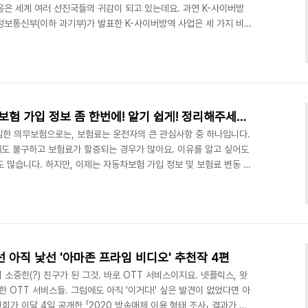
응은 세계 여러 선진국들의 귀감이 되고 있는데요. 과연 K-사이버방
술정보통신부(이하 과기부)가 발표한 K-사이버방역 사업은 세 가지 비
안심 국가 기반 구축, ②보안 패러다임 변화 대응 강화, ③정보보호
공간 안에도 철저한 방역 시스템을 구비하여 '보안 사고 팬데믹'을 막
이버방역 체계를 K-팝처럼 브랜드화하여 해외에 수출한다는 계획도 내
어떻게 변화할까요? 사이렌24가 이번 K-..
[금융정보 A to z] 내 자동차보험 가입 정보 좀 한번에! 알기 쉽게! 정리해주세요~
가입한 의무보험으로는, 보험료는 운전자의 큰 관심사항 중 하나입니다.
도 불구하고 보험료가 할증되는 경우가 많아요. 이유를 알고 싶어도
 많습니다. 하지만, 이제는 자동차보험 가입 정보 및 보험료 변동 원
. '자동차보험료 할인·할증 조회시스템(prem.kidi.or.kr)'을 이용
요 기능 ① 자동차보험 가입 정보(보험사, 보험기간 등) 확인 매년 가
변경하다 보면 가입한 보험사나 만기일 등이 기억나지 않는 경우가
간단히 본인확인을 거치면 운전자 본인의..
 아직 낯선 '아마존 프라임 비디오' 추천작 4편
 소중한(?) 친구가 된 그것. 바로 OTT 서비스이지요. 넷플릭스, 왓
다양한 OTT 서비스들. 그럼에도 아직 '이거다!' 싶은 발견이 없었다면 아
회가 이달 4일 공개한 「2020 방송매체 이용 형태 조사」 결과가 흥