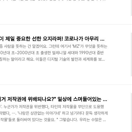
한 해 우리 국민은 OTT 서비스를 통해 가장 많은 영상 콘텐츠를 시청
 무려 90퍼센트였다는 것입니다. 코로나19 사태 이후 '집콕' 시간이
난 셈이에요. *해당 조사 결과 보기: 방송통신위원회 누리집 집 안에
C 등을 이용해..
[살림피는 생활정보] 내 만족이 제일 중요한 선한 오지라퍼! 코로나가 아무리 때려도 'MZ세대'는 굴하지 않지~
즘 사람을 뜻하는 건 알겠어요. 그런데 여기서 'MZ'가 무엇을 뜻하는
80년대 초~2000년대 초 출생한 밀레니얼 세대와 1990년대 중반
통칭하는 말이라고 해요. 이들은 디지털 기술의 발전과 세계화를 보고
모바일을 우선적으로 사용하고, 최신 트렌드 및 남과는 다른 색다른
다. 모든 세대마다 특징이 있겠지만, 현 시대의 중심인 MZ세대들은
까요? 2019년 통계청 자료에 따르면 MZ세대는 약 2,280만명
출생자까지 기준시 34%)를 차지하고 있어..
[살림피는 생활정보] "혹시 이거 저작권에 위배되나요?" 일상에 스며들어있는 저작권 상식 3가지
슈'. 누군가가 저작권을 위반했다, 타인의 저작물을 무단으로 도용했
작됐다, ···. '나랑은 상관없는 이야기네' 하고 넘기려다 문득 생각하게
저작물'들로 둘러싸여 있다는 것을요. " 그렇습니다. 우리는 수많은 저
 스마트폰으로 이용하는 음원 스트리밍 서비스, 굿즈숍에서 만나는