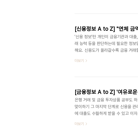
다종다양한 캐릭터 상품, 유명인들이 모
를테면 샴푸와 염색약)에 붙은 연예인 
다. 이렇듯 우리 일상과 저작물은 대단
'신용 정보'란 개인이 금융기관과 대출
래 능력 등을 판단하는데 필요한 정보
해요. 신용도가 올라갈수록 금융 거래
이나 점수가 높을수록 대출은 많이 받고
더보기
설, 보증 정보 및 현금서비스 정보 등
정보들을 집중 관리하고 있답니다. 돈
신용 정보에 대해 사람들이 가장 많이 궁
은행 거래 및 금융 투자상품 공부도 하
맞이하기 그 마지막 단계로 신용을 관
에 대출도 수월하게 받을 수 있고 이자
이 주어지기 때문에, 잘 모르겠다고 마냥
더보기
운 서른' 맞이하기 시리즈 ① 금융거래 
시리즈 ② 금융사기와 피해 예방법 (바