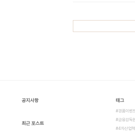
빌리거나 외상으로 상품·서비스 등을 
공지사항
태그
경품이벤
금융감독
최근 포스트
4차산업