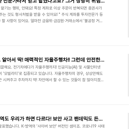
[금융정보 A to Z] "주식 투자 전문가라서 믿고 맡겼다고요? 그거 상당히 위험한데"
 맡기는 행위, 안돼요! 특정 계좌로 이상 주문이 반복되면 증권사가
주는 것도 형사처벌을 받을 수 있어요! " 주식 계좌를 투자전문가 등
 할 사항이 있어요. 얼마전 금융위·금감원·거래소에서 '불공정 거래
감시단은 불공정거래의 최근 동향(트렌드) 및투자자 유의사항 등을 분
 감시단은 최근에 다수의 타인 계좌를 이용한 불공정 혐의 거래가 빈
목했는데요, 100개가 넘는 계좌가 한 사건의 연계 계좌로 묶이기도
거래를 대리해 수행한 사람의 관계가 가족이나 친척, ..
[IT 최신 정보] 운전도 주차도 알아서 딱! 매력적인 자율주행차!! 그런데 안전한가요?
끌해요. 전기차에다가 자율주행까지! 인공지능(AI) 및 사물인터넷
술들이 '모빌리티'로 집중되고 있습니다. 자율주행차의 경우, 상상만해도
 시켜주고 주차까지 딱! 차안에서 할 수 있는 것들이 참 많아지겠어
곳에 살더라도 통근 시간에 스트레스 받지 않고 오히려 그 시간을 즐
 AI 시스템을 기반으로 운행방법을 결정하기 때문에, 혹여라도 시스
경우 운전자는 물론이고 보행자에게 치명적인 위험을 초래하겠지요.
일으켰다는 뉴스를 몇번 접했던 것 같습니다. 기사를 보..
[개인정보 A to Z] 사이버 방역도 우리가 하면 다르다! 보안 사고 팬데믹도 든든히 막아내는 'K-사이버 방역'
 발표했습니다. K-방역의 '사이버 보안' 버전인 셈이죠. 코로나19 사태