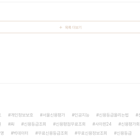
구매하고 미래에 돈을 갚겠다는 약속..
목록 더보기
트
개인정보보호
서울신용평가
인공지능
신용등급올리는법
원
AI
신용등급조회
신용평점무료조회
사이렌24
신용평가회
혁명
빅데이터
무료신용등급조회
무료신용정보조회
신용등급