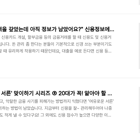
델로 출연한 각종 온라인 광고 영상, 마트 진열대의 상품 패키지(이
사진 등등. 이미 알고 계셨겠지만 이 모든 것은 이른바 '저작물'입니
히 긴밀하게 연결돼 있어요. 그만큼 우리..
[신용정보 A to Z] "연체 금액을 갚았는데 아직 정보가 남았어요?" 신용정보에 대해 가장 많이 하는 질문 10가지
, 신용카드 개설, 할부금융 등의 금융거래를 할 때 신용도 및 신용거
입니다. 돈 관리 좀 한다는 분들이 기본적으로 신경 쓰는 부분이기도
할 때 유리하게 작용하기 때문인데요, 대출을 예로 든다면 신용 등급
, 이자는 낮게 낼 수 있기 때문이지요. 개인 대출, 연체, 신용카드 개
이 이 신용 정보에 해당하는데요, 한국신용정보원(홈페이지)에서 해당
 관리와 바로 연결되는 정보라서 궁금한 것도 많으실 텐데요, 오늘은
금해하는 10가지를 알려드릴게요. 01. '..
[금융정보 A to Z] '여유로운 서른' 맞이하기 시리즈 ③ 20대가 꼭! 알아야 할 신용 관리의 중요성과 요령
고, 악랄한 금융 사기를 피해가는 방법까지 익혔다면 '여유로운 서른'
리하는 방법이 남았습니다. 지금부터 신용을 잘~ 관리해두어야 나중
도 적게 낼 수 있다구요! 그 외에도 신용 점수가 높으면 다양한 이점
 손 놓고 있으면 안된답니다. [금융정보 A to Z] 20대의 '여유로
이해하기 (바로 가기) [금융정보 A to Z] '여유로운 서른' 맞이하기
로 가기) ㅣ 신용의 의미와 중요성 금융 생활에서의 신용이란 돈을