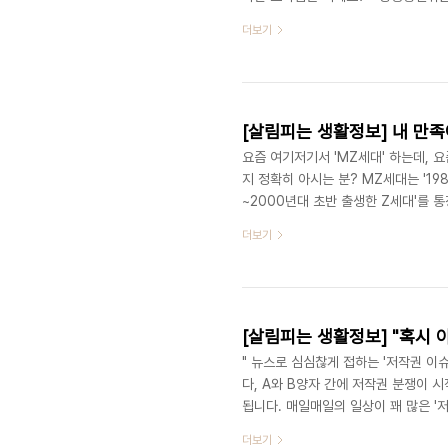
미롭습니다. 이 자료에 다르면, 지난 
더보기
했다고 해요. OTT 서비스 이용 비중이
늘면서 덩달아 OTT 시청 시간도 늘어
서 스마트폰, 스마트TV, 혹은 태블릿P
요즘 여기저기서 'MZ세대' 하는데, 요
지 정확히 아시는 분? MZ세대는 '19
~2000년대 초반 출생한 Z세대'를 
자라면서 어려서부터 SNS플랫폼 등 
더보기
경험을 추구하는 특징을 보인다고 합니
코로나 팬데믹을 어떻게 헤쳐나가고 있을
으로 국내 인구의 약 44%(2012년 
" 뉴스로 심심찮게 접하는 '저작권 이
다, A와 B양자 간에 저작권 분쟁이 시
됩니다. 매일매일의 일상이 꽤 많은 '
작물들과 함께 생활합니다. 출퇴근길에
더보기