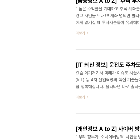
" 높은 수익률을 기대하고 주식 계좌를
경고 사인을 보내요! 계좌 명의만 빌려
에게 맡기실 때 투자자분들이 유의해야
동향 감시단' 회의를 개최했습니다. 
더보기
석·공유하는 협의체라고 보시면 돼요.
번하게 모니터링 되고 있다는 점에 주
했습니다. 특히, 실제 계좌의 주인과 
요즘 여기저기서 미래차 이슈로 시끌시
(IoT) 등 4차 산업혁명의 핵심 기
참 행복해집니다. 올라타면 바로 출퇴근
요. 이렇게되면 직장에서 멀리 떨어진 
더보기
길 수 있을 것 같습니다. 자율주행차는
템의 오류나 기능상 장애가 발생하는 
사실 얼마 전에도 자율주행차가 사고를 
" 우리 정부가 'K-사이버방역' 사업을