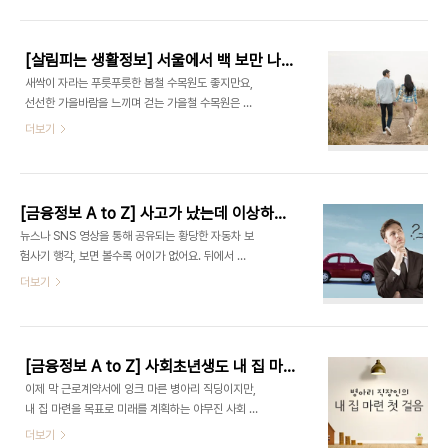
랑 반바지 입고 운동하는 사람 없다면서요? 회원들이
려드릴까 해요. '신용 관리'를 잘하면 우리의 금융 생
꽤 많을 텐데 혼자 후줄근하게 다닐 수 없지요. 트렌
활이 아주 유..
디한 운동복 한 벌 장만해야겠고, 러닝머신 뛰려면 전
[살림피는 생활정보] 서울에서 백 보만 나오세요~ 가을바람 솔솔! 걸으면서 힐링하는 서울 근교 수목원 추천
용 운동화도 사야겠네요. 아차! 운동 중간중간 물도
새싹이 자라는 푸릇푸릇한 봄철 수목원도 좋지만요,
마셔줘야 하니까 스포티한 물통도… '아휴, 세상 귀찮
선선한 가을바람을 느끼며 걷는 가을철 수목원은 천
아! 스트레스받아!!' 비슷한 이유로 헬스장은 심히 부
국이에요! 혼자 걸어도 전혀 쓸쓸하지 않답니다. (쓸
더보기
담스러운 분들 많으시지요? 그래서 홈트를 택하신다
데없이 가을 타고 그러는 거 아니야~) 주말에 잠깐
고 해요. 유튜브 영상이나 블로그로 만나는 인기 트레
짬을 내어 수목원을 거닐다 보면, 평일에 차곡차곡 쌓
이너 덕분에 집에서도 헬스장 못지않은 효과를 볼 수
아뒀던 스트레스가 LTE 급으로 날아간답니다. 이번
있다고 합니다. 심지어 무료로 영상을 제공해주시..
에 소개해드리는 서울 근교 식물원/수목원은 접근성
[금융정보 A to Z] 사고가 났는데 이상하게 휘말리는 것 같아요. 보험사기 의심되는 자동차사고 유형 및 대저방안 소개
도 좋고 관리도 잘 되어있어서 아이들과 함께하는 나
뉴스나 SNS 영상을 통해 공유되는 황당한 자동차 보
들이 장소로도 굿이에요! ※ SCI평가정보 본사(서울
험사기 행각, 보면 볼수록 어이가 없어요. 뒤에서 몰
시 마포구 상수)를 기준으로 서울 간 거리를 측정했
래 대기하다가 갑자기 튀어나와 차에 부딪히질 않나,
더보기
어요. 가시는 길에 참고해주세요~ 방해금지! 고요하
초보 운전자나 여성 운전자의 차만 골라서 일부러 들
게 즐기는 포천 국립수목원 쉿! 조용하게 나만의 시간
이받질 않나. 크든 작든 일단 사고가 발생하면 운전자
을 즐길 수 있어요~ ,이미지 출처: 국립수목원 홈페이
는 당황하기 마련인데요, 그 점을 이용해 교묘하게 책
지(바로가기) ■ 거리: 자동차 이용 시 약 1시간 ..
임을 전가하는 것이지요. 울며 겨자 먹기로 고액의 합
[금융정보 A to Z] 사회초년생도 내 집 마련을 꿈꿔요! '청년 우대형 청약통장' 완화된 가입 조건 및 혜택
의금을 지급하게 됐는데 뭔가 이상해요. 생각할수록
이제 막 근로계약서에 잉크 마른 병아리 직딩이지만,
억울한 느낌이 드는 건 기분 탓?! '이건 빼박 내 잘
내 집 마련을 목표로 미래를 계획하는 야무진 사회 초
못'이라고 인정하기 애매한데도 불구하고 돌아가는
년생 여러분! 얼마 전 저소득, 무주택 청년의 주택 마
더보기
상황을 보아하니 점점 말리는 것 같다면, 당황하지 말