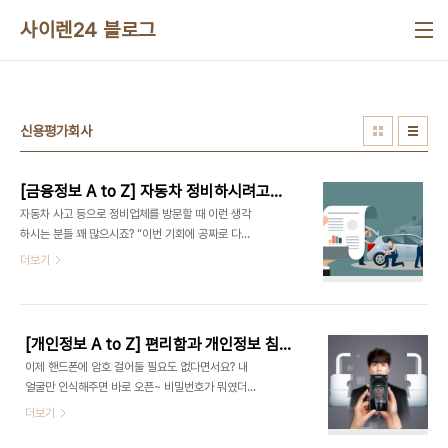
본문 바로가기
사이렌24 블로그
신용평가회사
[금융정보 A to Z] 자동차 정비하시려고요? 현혹되지 마세요! 그 또한 ‘보험사기’랍니다~
자동차 사고 등으로 정비업체를 방문할 때 이런 생각
하시는 분들 꽤 많으시죠? “이번 기회에 공짜로 다른
것도 함께 고쳐버리자” 심지어 정비업체에서 먼저 사
더보기
고 내용 조금만 과장해서 보험금을 더 받게 해드릴 수
있다고 권유하기도 합니다. 댓츠 노노~ 위험 상황으
로 향하는 지름길이라고요! 돈벌이 수단으로 악용하
려는 일부 정비업체에 현혹되는 순간, 덩달아 ‘보험
[개인정보 A to Z] 편리함과 개인정보 침해의 사이! 신기하면서도 오싹한 '안면인식 기술'
사기범’으로 찍히는 겁니다. 이 세가지를 명심해주세
이제 핸드폰에 암호 걸어둘 필요도 없다면서요? 내
요~ 차량을 ‘무상’으로 수리해준다고요? 세상에 공짜
얼굴만 인식해주면 바로 오픈~ 비밀번호가 뭐였더라
가 어디 있어! 정비업체가 자동차 보험으로 처리해주
끙끙대지 않아도 되니 참 편하겠어요. 게다가 내 얼굴
더보기
겠다며 사고 차량의 파손 부분을 확대하거나 사고와
이 아니면 아무도 핸드폰을 열어 볼 수 없을 테니 뭔
관계없는 부분까지 수리한 후 보험사에 수리비를 청
가 든든합니다! 해외에서는 이런 '안면인식 기술'이