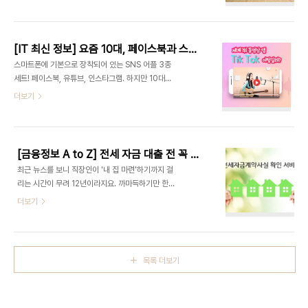
련을 돕는 '청년 우대형 청약통장'이 출시되면서 기대
고 차분히 따져봅시다. 보험사기로 의심되는 자동차
감 폭발하셨을 텐데요, 생각보다 가입 장벽이 높아서
사고 유형과 사고가 발생했을 때 어떻게 대처해야 하
실망 많으셨지요? 아직 포기하긴 일러요. 가입 조건
는지 알려드릴게요! 당황하는 순간, 보험 사기에 ..
이 다소 완화될 예정이라고 합니다. 과연 이 통장이
[IT 최신 정보] 요즘 10대, 페이스북과 스냅챗을 즈려밟고 틱톡으로! 전 세계에서 가장 많이 다운로드 된 동영상 앱 틱톡 소개
우리의 소중한 꿈에 날개를 달아줄 수 있을 것인지 최
스마트폰에 기본으로 장착되어 있는 SNS 어플 3종
근에 완화된 가입 조건 및 혜택에 대해 자세히 살펴보
세트! 페이스북, 유튜브, 인스타그램. 하지만 10대는
겠습니다. 가입 조건이 완화됐다는데, 어떻게 달라졌
조금 다르대요. "이거 없으면 대화가 안 돼!" 전 세계
더보기
나요? 가입 조건이 완화됐다고요? 다시 희망이 생겼
적으로 10대들이 가~장 열광하는 SNS 어플은 뭘까
어요~ 청년 우대형 청약통장은 만 19세 이상 29세
요? 어쩌면 처음 들어봤다는 분도 있을 텐데요, 바로
이하의 청년을 대상으로 주택 구입에 필요한 자금을
'틱톡(Tik Tok)'이랍니다. 이름부터 톡톡 튀는 느낌
마련할 수 있도록 지원한다고 했었는데요, ..
이 들지 않나요? 대체 10대들은 뭐가 그리 재미있어
[금융정보 A to Z] 전세 자금 대출 전 꼭 필요한 이것! SCI평가정보 '전세자금 계약사실 확인 서비스' 그 현장을 가다!
서 이 어플에 열광하는지 같이 들여다봅시다! 대체 뭐
최근 뉴스를 보니 직장인이 '내 집 마련'하기까지 걸
하는 어플이길래? 로고부터 핫한 기운이 뿜어져 나와
리는 시간이 무려 12년이라지요. 까마득하기만 한데
요~, 이미지 출처: Tik Tok Korea 공식 페이스북
요, '마이스위트홈'을 갖기 전까지는 남의 집 살이(전
더보기
(바로가기) 틱톡은 짧은 뮤직 영상으로 소통하는 '뮤
세, 월세)를 피할 수는 없겠지요. 그런데 남의 집이라
직 숏 비디오 커뮤니티' 어플입니다. 15초 이하의 짧
고 해서 그냥 살 수는 없잖아요. 그러나저러나 돈은
은 클립 뮤직비디오를 만들어 공유할 수 있어요. 음악
필요합니다. 전셋집을 얻기 위한 최소한의 돈마저도
에 맞춰 뮤직비디..
없을 때 '전세자금 대출 서비스'가 있습니다. 크게 정
목록 더보기
부가 지원하는 대출 상품과 일반 은행에서 진행하는
대출 상품이 있는데요, 쉽게 생각하면 정부가 지원하
는 것은 자격조건이 까다로운 대신 금리가 낮고 일반
은행 상품은 금리가 그다지 낮지는 않지만 대출 한도