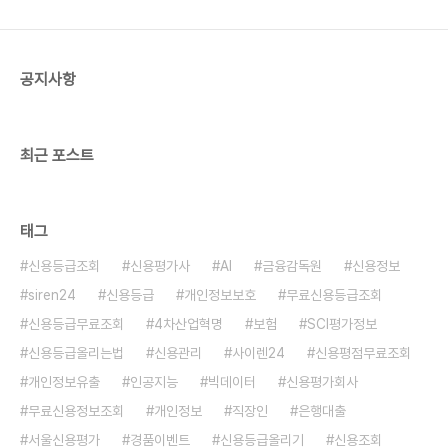
나 자격 조건이 그리 까다롭지 않다고 해요. 기본적으
로 만 19세 이상이고, 신용이나 전셋집에 문제가 없
으면 된답니다. 오늘 주제인 SCI평가정보..
공지사항
최근 포스트
태그
신용등급조회
신용평가사
AI
금융감독원
신용정보
siren24
신용등급
개인정보보호
무료신용등급조회
신용등급무료조회
4차산업혁명
보험
SCI평가정보
신용등급올리는법
신용관리
사이렌24
신용평점무료조회
개인정보유출
인공지능
빅데이터
신용평가회사
무료신용정보조회
개인정보
직장인
은행대출
서울신용평가
경품이벤트
신용등급올리기
신용조회