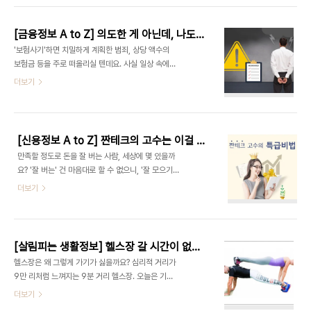
구하는 경우가 꽤 있어요. 심지어 일부 정비업체는 사
아주 다양한 분야에서 활용되고 있다고 해요. 다만,
고 없이 정비나 점검을 위해 방문한 차주에게도 무상
편리한 만큼 우려되는 부분도 무시할 수 없네요. 얼굴
으..
[금융정보 A to Z] 의도한 게 아닌데, 나도 모르게 보험 사기를?! 현혹되기 쉬운 일상생활 속 보험 사기
인식 데이터를 이용한 개인정보 유출, 법 집행기관의
'보험사기'하면 치밀하게 계획한 범죄, 상당 액수의
시민감시 등의 문제가 발생할 가능성이 있다는 것입
보험금 등을 주로 떠올리실 텐데요. 사실 일상 속에서
니다. 미국이나 중국, 일본에서는 이러한 점을 염두에
자잘하게 발생하는 경우가 허다하답니다. 심지어 의
더보기
두고 안면인식 기술 적용 범위를 점차 확대해나가는
도치 않게, 나도 모르는 사이에 보험사기 행각에 휘말
추세래요. 내 얼굴을 읽다니! 신기한 '안면인식 기술'
리게 되는 사례도 많아요. 내가 보험사기에 가담했다
안면인식(Face Recognition) 기술은 열적외선
니?! 얼마나 억울하게요~ 이런 불상사를 방지하기 위
촬영, 3차원 측정, 골격 분석 등을..
해 늘 경계태세를 단디 하시고, 아래 세 가지를 꼭 명
[신용정보 A to Z] 짠테크의 고수는 이걸 잘한다면서요? 그동안 '신용 관리'에 대해 헷갈렸던 몇 가지
심해주세요. '이 정도는 괜찮겠지?' 그 정도도 절대
만족할 정도로 돈을 잘 버는 사람, 세상에 몇 있을까
아니 되오! 경미한 사고로 보험금 쏠쏠~하게 타 먹었
요? '잘 버는' 건 마음대로 할 수 없으니, '잘 모으기',
다는 이야기를 주변에서 들으면, 나도 모르게 유혹에
'잘 지키기', '잘 불리기'라도 해야겠습니다. 그런데
더보기
흔들릴 때가 있어요. '남들도 다 하는데 이 정도는 괜
이것도 쉽지만은 않아요. 아끼는 것은 기본이요, 적금
찮겠지?' 큰일 날 소리! 그 정도도 절대 아니 됩니다.
하나를 들어도 이자율을 따져보고 투자 하나를 해도
약관상 보험대상이 아닌 사고임을 알면서도 보험금
분석과 전망에 대한 공부가 필요합니다. 가지고 있는
을 수령하기 위해 보험회사에 사실과 ..
돈에 1원 하나 보태는 것에는 그만큼의 노력이 필요
[살림피는 생활정보] 헬스장 갈 시간이 없다고요? 집에서도 충분해요! 즐거운 홈트의 세계, 온라인 속 인기 트레이너를 소개합니다.
하지요. '아는 만큼 보인다.'라는 말이 있잖아요. 이
헬스장은 왜 그렇게 가기가 싫을까요? 심리적 거리가
모든 것의 기본이 되는 '정보'는 많으면 많을수록 좋
9만 리처럼 느껴지는 9분 거리 헬스장. 오늘은 기필
습니다. 오늘은 굳이 분류하자면 '잘 지키기'와 '잘 불
코 등록하겠다고 마음속으로 외쳐봅니다만, 생각해
더보기
리기' 사이 그 어딘가에 있는 '신용 관리', 그중에서도
보니 준비물이 더 있더라고요. 요즘은 헐렁이 티셔츠
그동안 많은 분이 긴가민가했던 부분에 대해 쉽게 알