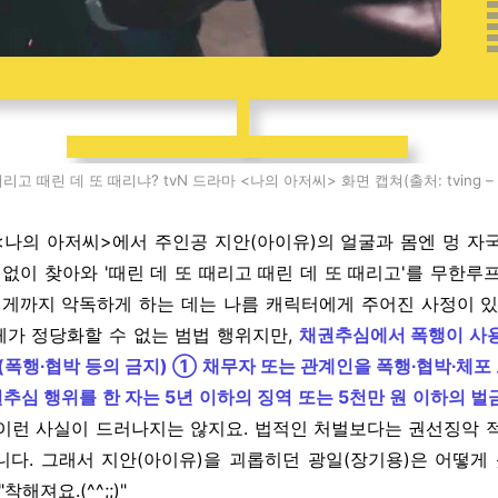
리고 때린 데 또 때리냐? tvN 드라마 <나의 아저씨> 화면 캡쳐(출처: tving 
 <나의 아저씨>에서 주인공 지안(아이유)의 얼굴과 몸엔 멍 자
 없이 찾아와 '때린 데 또 때리고 때린 데 또 때리고'를 무한루
렇게까지 악독하게 하는 데는 나름 캐릭터에게 주어진 사정이 있
자체가 정당화할 수 없는 범법 행위지만,
채권추심에서 폭행이 사
조(폭행∙협박 등의 금지) ① 채무자 또는 관계인을 폭행∙협박∙체포
추심 행위를 한 자는 5년 이하의 징역 또는 5천만 원 이하의 벌
이런 사실이 드러나지는 않지요. 법적인 처벌보다는 권선징악 적
다. 그래서 지안(아이유)을 괴롭히던 광일(장기용)은 어떻게
해져요.(^^;;)"