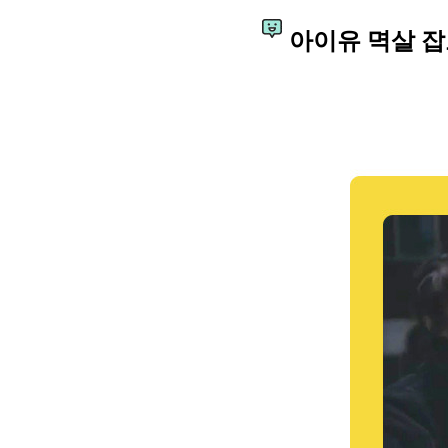
아이유 멱살 잡