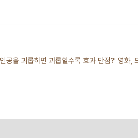
 '주인공을 괴롭히면 괴롭힐수록 효과 만점?' 영화,