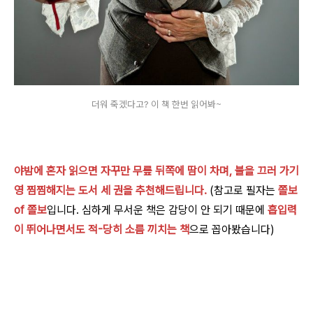
더워 죽겠다고? 이 책 한번 읽어봐~
야밤에 혼자 읽으면 자꾸만 무릎 뒤쪽에 땀이 차며, 불을 끄러 가기
영 찜찜해지는 도서 세 권을 추천해드립니다.
(참고로 필자는
쫄보
of 쫄보
입니다. 심하게 무서운 책은 감당이 안 되기 때문에
흡입력
이 뛰어나면서도 적-당히 소름 끼치는 책
으로 꼽아봤습니다)