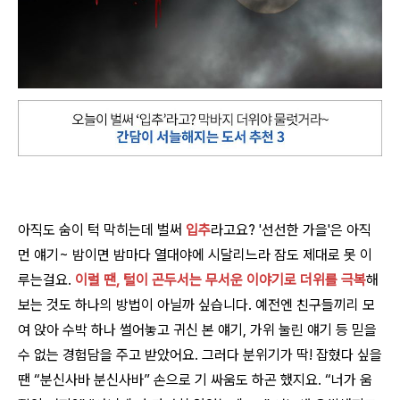
아직도 숨이 턱 막히는데 벌써
입추
라고요? '선선한 가을'은 아직
먼 얘기~ 밤이면 밤마다 열대야에 시달리느라 잠도 제대로 못 이
루는걸요.
이럴 땐, 털이 곤두서는 무서운 이야기로 더위를 극복
해
보는 것도 하나의 방법이 아닐까 싶습니다. 예전엔 친구들끼리 모
여 앉아 수박 하나 썰어놓고 귀신 본 얘기, 가위 눌린 얘기 등 믿을
수 없는 경험담을 주고 받았어요. 그러다 분위기가 딱! 잡혔다 싶을
땐 “분신사바 분신사바” 손으로 기 싸움도 하곤 했지요. “너가 움