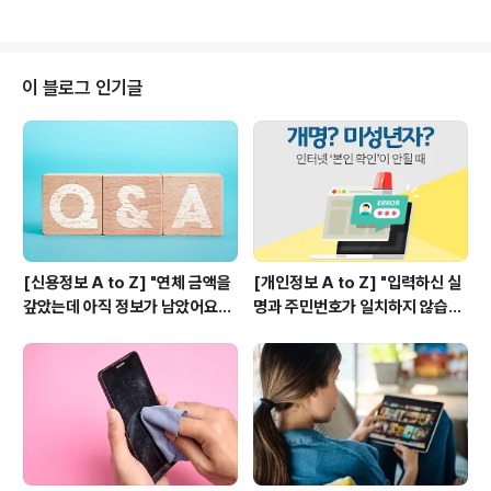
하고 싶어요..
자고 있는 감수성을 깨워줄 악기와 친해져 보는 건 어때요?
실력과는 상관없이 배우러 가는 기쁨, 악기라는 물성이 주
는 짜릿함이 아무 일 없는 일상에 아주 근사한 기분을 선사
할 것 같아요. 오늘 소개할 악기 리스트 보시고 하나 골라
이 블로그 인기글
보세요. 타악-타악, 두드려야 스트레스가 풀린다! 잼베와
카혼 젬베(djembe)는 서아프리카 지역에서 유래된 절구
통 모양의 전통 타악기예요. 나무로 깎은 절구 모양의 북통
에 줄로 가죽을 고정시켜 만들었어요. 서아프리카에서는
축하연이나 제식 등의 행사..
[신용정보 A to Z] "연체 금액을
[개인정보 A to Z] "입력하신 실
갚았는데 아직 정보가 남았어요?"
명과 주민번호가 일치하지 않습니
신용정보에 대해 가장 많이 하는
다." 도대체 왜? 인터넷 실명 인증
질문 10가지
과 실명 등록하는 방법