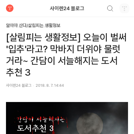
검색하기
사이렌24 블로그
티스토리
알아야 산다/살림피는 생활정보
[살림피는 생활정보] 오늘이 벌써
'입추'라고? 막바지 더위야 물럿
거라~ 간담이 서늘해지는 도서
추천 3
사이렌24 블로그
2018. 8. 7. 14:44