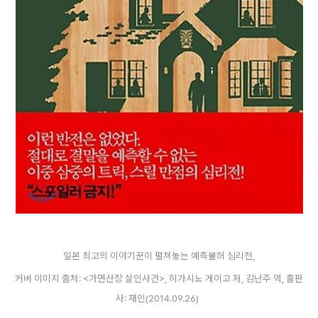
일본 최고의 이야기꾼이 펼쳐놓는 예측불허 심리전,
커버 이미지 출처: <가면산장 살인사건>, 히가시노 게이고 저, 김난주 역, 출판
사: 재인(2014.09.26)