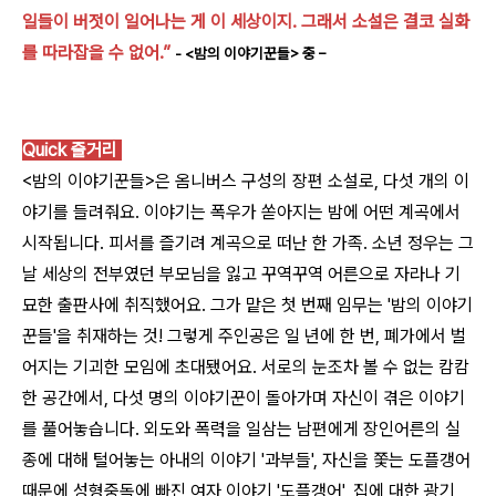
일들이 버젓이 일어나는 게 이 세상이지. 그래서 소설은 결코 실화
를 따라잡을 수 없어.”
- <밤의 이야기꾼들> 중 –
Quick 줄거리
<밤의 이야기꾼들>은 옴니버스 구성의 장편 소설로, 다섯 개의 이
야기를 들려줘요. 이야기는 폭우가 쏟아지는 밤에 어떤 계곡에서
시작됩니다. 피서를 즐기려 계곡으로 떠난 한 가족. 소년 정우는 그
날 세상의 전부였던 부모님을 잃고 꾸역꾸역 어른으로 자라나 기
묘한 출판사에 취직했어요. 그가 맡은 첫 번째 임무는 '밤의 이야기
꾼들'을 취재하는 것! 그렇게 주인공은 일 년에 한 번, 폐가에서 벌
어지는 기괴한 모임에 초대됐어요. 서로의 눈조차 볼 수 없는 캄캄
한 공간에서, 다섯 명의 이야기꾼이 돌아가며 자신이 겪은 이야기
를 풀어놓습니다. 외도와 폭력을 일삼는 남편에게 장인어른의 실
종에 대해 털어놓는 아내의 이야기 '과부들', 자신을 쫓는 도플갱어
때문에 성형중독에 빠진 여자 이야기 '도플갱어', 집에 대한 광기