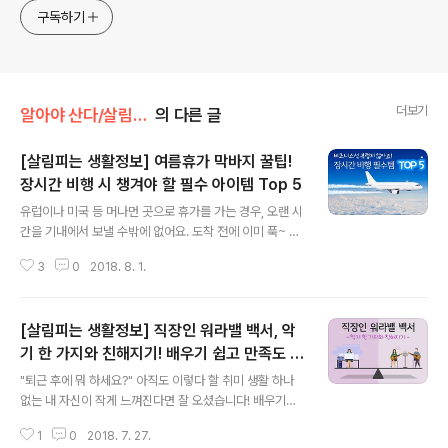
구독하기
더보기
알아야 산다/살림피는 생활정보
의 다른 글
[살림피는 생활정보] 여름휴가 막바지 꿀팁!
장시간 비행 시 챙겨야 할 필수 아이템 Top 5
글 내용
유럽이나 미국 등 머나먼 곳으로 휴가를 가는 경우, 오랜 시
간을 기내에서 보낼 수밖에 없어요. 도착 전에 이미 푹~ 익
은 파김치가 되더라고요. 잠자리가 불편한 건 말할 것도 없
3
0
2018. 8. 1.
고요, 비행시간에 따라 창밖의 햇빛이 괴롭히질 않나, 이런
저런 소음이 뒤섞여 귀가 먹먹하기도 해요. 아, 생각만 해도
이미 피곤한걸요? 기다려온 휴가인데, 첫 단추부터 잘 끼워
[살림피는 생활정보] 직장인 워라밸 백서, 악
야 행복한 여행이 될 수 있지 않겠어요?! 웬만한 물품은 항
공사 측에서 제공해 주지만, 없는 것도 많고 바쁜 승무원분
기 한 가지와 친해지기! 배우기 쉽고 만족도 높
글 내용
들 부르기 다소 민망할 때도 많다고요. 그리하여 장시간 비
은 악기 추천
"퇴근 후에 뭐 하세요?" 아직도 이렇다 할 취미 생활 하나
행에도 지치지 않는 체력과 정신 승리를 이끌어 줄 꿀템, 챙
없는 내 자신이 작게 느껴진다면 잘 오셨습니다! 배우기도
겨가면 사랑받는 센스 만점 기내 아이템 Top 5를 꼽아봤
쉽고 직장에서 묻은 스트레스도 씻어주는, 거기다가 아주
으니 미리 확인하고 떠납시다! Top 5. 기내에서도 딥슬립
1
0
2018. 7. 27.
있어 보이는 취미생활을 추천해드릴게요. 내 안에 죽은 듯