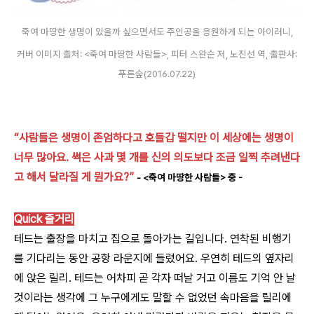
죽여 마땅한 생명이 있을까 싶으면서도 주인공을 응원하게 되는 아이러니,
커버 이미지 출처: <죽여 마땅한 사람들>, 피터 스완슨 저, 노진선 역, 출판사:
푸른숲(2016.07.22)
“사람들은 생명이 존엄하다고 호들갑 떨지만 이 세상에는 생명이
너무 많아요. 썩은 사과 몇 개를 신의 의도보다 조금 일찍 추려낸다
고 해서 달라질 게 뭔가요?”
- <죽여 마땅한 사람들> 중 -
Quick 줄거리
테드는 출장을 마치고 집으로 돌아가는 길입니다. 연착된 비행기
를 기다리는 동안 공항 라운지에 들렀어요. 우연히 테드의 옆자리
에 앉은 릴리. 테드는 어차피 곧 각자 떠날 거고 이름도 기억 안 날
것이라는 생각에 그 누구에게도 말할 수 없었던 속마음을 릴리에