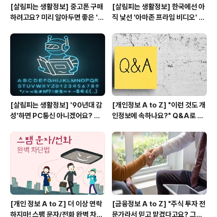
[살림피는 생활정보] 중고폰 구매
[살림피는 생활정보] 한국에선 아
하려고요? 미리 알아두면 좋은 '업
직 낯선 '아마존 프라임 비디오' 추
계 용어' 알려드릴게요!
천작 4편
[살림피는 생활정보] '90년대 감
[개인정보 A to Z] "이런 것도 개
성'하면 PC통신 아니겠어요? 퇴
인정보에 속하나요?" Q&A로 살
마록, 드래곤 라자, 마지막 해커, ···
펴보는 개인정보 보호의 중요성!
다시 보는 PC통신 소설!
[개인 정보 A to Z] 더 이상 연락
[금융정보 A to Z] "주식 투자 전
하지마! 스팸 문자/전화 완벽 차단
문가라서 믿고 맡겼다고요? 그거