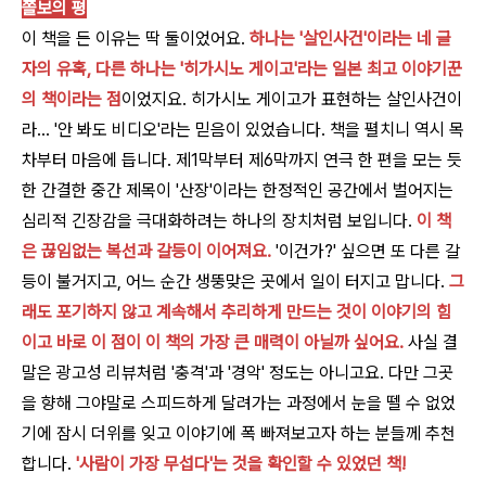
쫄보의 평
이 책을 든 이유는 딱 둘이었어요.
하나는 '살인사건'이라는 네 글
자의 유혹, 다른 하나는 '히가시노 게이고'라는 일본 최고 이야기꾼
의 책이라는 점
이었지요. 히가시노 게이고가 표현하는 살인사건이
라… '안 봐도 비디오'라는 믿음이 있었습니다. 책을 펼치니 역시 목
차부터 마음에 듭니다. 제1막부터 제6막까지 연극 한 편을 모는 듯
한 간결한 중간 제목이 '산장'이라는 한정적인 공간에서 벌어지는
심리적 긴장감을 극대화하려는 하나의 장치처럼 보입니다.
이 책
은 끊임없는 복선과 갈등이 이어져요.
'이건가?' 싶으면 또 다른 갈
등이 불거지고, 어느 순간 생뚱맞은 곳에서 일이 터지고 맙니다.
그
래도 포기하지 않고 계속해서 추리하게 만드는 것이 이야기의 힘
이고 바로 이 점이 이 책의 가장 큰 매력이 아닐까 싶어요.
사실 결
말은 광고성 리뷰처럼 '충격'과 '경악' 정도는 아니고요. 다만 그곳
을 향해 그야말로 스피드하게 달려가는 과정에서 눈을 뗄 수 없었
기에 잠시 더위를 잊고 이야기에 폭 빠져보고자 하는 분들께 추천
합니다.
'사람이 가장 무섭다'는 것을 확인할 수 있었던 책!