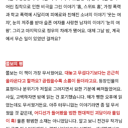
어린 집착으로 인한 비극을 그린 이야기 '홈, 스위트 홈', 가정 폭력
과 학교 폭력에 시달리며 피에로와 친해진 소녀의 이야기 '웃는 여
자', 눈의 저주를 받아 슬픈 여자를 사랑한 남자의 이야기 '눈의 여
왕'. 그리고 마지막으로 정우의 차례가 됐어요. 대체 그날 밤, 계곡
에서 무슨 일이 있었던 걸까요?
쫄보의 평
쫄보는 이 책이 가장 무서웠어요.
대놓고 무섭다기보다는 은근히
올라온다고 할까요? 곱씹을수록 소름이 돋더라고요.
등장인물의
표정이나 분위기가 저절로 그려지면서 묘한 기분에 빠져들었어요.
사실, 고백하자면 밤에 읽는 건 포기했습니다. 해가 쨍한 오후에 읽
었는데도 무서웠거든요. 아주 터무니없는 이야기라면 좀 덜 무서
웠을 것 같은데,
어디선가 들어봤을 법한 현대적인 괴담이라 몰입
이 훅!
물론 평범한 소재는 아니었답니다. 알고 보니 전건우 작가님