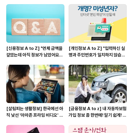
이렇듯, 나날이 핫해지는 핀테크 분야에서 아웃사이더로
밀려날 수는 없기에! 2019년 핀테크 10대 트렌드 전망에
오른 뜨끈뜨끈한 키워드부터 소화하고 넘어갑시다~ 보험
과 기술이 만났다, 인슈..
[신용정보 A to Z] "연체 금액을
[개인정보 A to Z] "입력하신 실
갚았는데 아직 정보가 남았어요?"
명과 주민번호가 일치하지 않습니
신용정보에 대해 가장 많이 하는
다." 도대체 왜? 인터넷 실명 인증
질문 10가지
과 실명 등록하는 방법
[살림피는 생활정보] 한국에선 아
[금융정보 A to z] 내 자동차보험
직 낯선 '아마존 프라임 비디오' 추
가입 정보 좀 한번에! 알기 쉽게! 정
천작 4편
리해주세요~