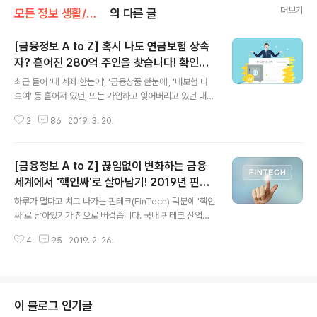
더보기
모든 정보 생활/금융정보 A to Z
의 다른 글
[금융정보 A to Z] 혹시 나도 연금보험 상속
자? 흩어진 280억 주인을 찾습니다! 확인은
글 내용
'상속인 금융거래 조회 서비스'에서
최근 들어 '내 계좌 한눈에', '금융상품 한눈에', '내보험 다
보여' 등 흩어져 있던, 또는 가입하고 잊어버리고 있던 내
금융정보를 한눈에 확인할 수 있는 서비스가 주목받고 있
2
86
2019. 3. 20.
어요. 여기에 하나 더, 추가해 볼까요? 많이 알려지지는 않
았지만, 경우에 따라 아주 유용하게 쓰일 '상속인 금융거래
조회서비스'입니다. 금융감독원은 최근 상속인이 받을 수
[금융정보 A to Z] 끊임없이 변화하는 금융
있음에도 모르고 지나친 개인연금을 찾아갈 수 있도록 해
당 서비스를 개선했다고 해요. 개인 연금보험은 보험 가입
세계에서 '핵인싸'로 살아남기! 2019년 핀테
글 내용
후 연금을 받기까지 수십 년이 걸리고, 연금수령도 장기간
크 시장을 뜨겁게 달굴 키워드는?
하루가 멀다고 치고 나가는 핀테크(FinTech) 덕분에 '핵인
에 걸쳐 이루어지는 경우가 대부분이지요. 그 사이 가입자
싸'로 남아있기가 참으로 버겁습니다. 국내 핀테크 산업은
가 사망하거나 연락이 두절되어 연금이 청구되지 않거나,
2015년을 기점으로 슬슬 활기를 띠더니 2018년 들어 갑
지급이 중단된 계약이 생각보다 많이 발생한답니다. 특히,
4
95
2019. 2. 26.
자기 훅! 커졌는데요, 전통적인 금융 방식에서 벗어나 다양
개인 연금보험 가입자가 사망..
한 형태의 서비스를 구축해나가고 있답니다. 대표적으로는
수수료를 획기적으로 낮춘 송금 서비스와 간편 결제를 가
능하게 해준 각종 페이 서비스, 자산관리나 대출, 투자 관련
금융 서비스를 제공하는 플랫폼 등이 있겠네요. 너무 편리
이 블로그 인기글
해서 안 써본 사람은 있어도 한번 만 써본 사람은 없다지요.