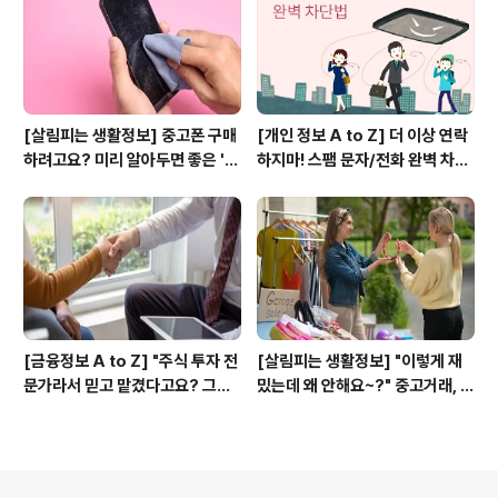
[살림피는 생활정보] 중고폰 구매
[개인 정보 A to Z] 더 이상 연락
하려고요? 미리 알아두면 좋은 '업
하지마! 스팸 문자/전화 완벽 차단
계 용어' 알려드릴게요!
법 - 개인신용정보 권리보장제도
소개
[금융정보 A to Z] "주식 투자 전
[살림피는 생활정보] "이렇게 재
문가라서 믿고 맡겼다고요? 그거
밌는데 왜 안해요~?" 중고거래, 거
상당히 위험한데"
부감은 확! 줄고 만족도는 쭉쭉~