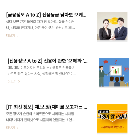
보여주는 서비스도 있다고 하니, 세상 참 좋아졌습니
여기 '채무 조정 제도'가 있는 한 희망은 있습니다! 부
다. 지금부터 내 운세에 관한 모든..
채는 최대한 줄이고 연체는 막아야 했는데… 부채는
[금융정보 A to Z] 신용등급 낮아도 오케이! 낮은 금리로 부담감 아웃! 든든하고 속 편한 '정부 지원 대출 상품'
빛이나 채무를 뜻합니다. 그리고 연체는 빌린 돈을 갚
살다 보면 큰돈 들어갈 때가 참 많아요. 집을 산다거
기로 약속한 기한에 갚지 못한 것을 의미하지요. 연체
나, 사업을 한다거나, 아픈 곳이 생겨 병원비로 꽤 큰
는 은행 대출금 외에도 여러 부분에서 발생할 수 있어
액수가 나간다거나. 이럴 때 보통 대출로 부족한 돈을
더보기
요. 자, 연체됐다는 것은 갚을 능력보다 빚이 더 많다
메우지요. 그런데 은행에서 대출을 받으려면 신용등
는 것이겠지요? 따라서 연체가 발생했을 때 이를 심
급, 안정적인 소득, 직업 등의 여러 가지 자격요건이
각하게 생각하지 않고, 그저 가볍게 넘긴다면 머지않
요구돼요. 모두 충족시키면 문제없겠지만, 자격요건
아 폭풍 후회로 돌아온답니다. 일단..
미달로 대출 승인이 나지 않는 사람들은 이대로 포기
[신용정보 A to Z] 신용에 관한 '오해'와 '진실', 나는 몇 점일까? 신.알.못. 테스트 10문항
해야 하는 걸까요? 아직 좌절은 일러요. 다른 방법,
매일매일 이루어지는 우리의 소비생활은 신용을 기
찾아드리겠습니다! 은행에서 대출받기 힘든 사람들
반으로 하고 있다는 사실, 생각해본 적 있나요? 미리
에게 정부 차원에서 저금리로 대출을 지원해주는 제
사용한 후에 비용을 내는 핸드폰 요금, 아파트 관리
더보기
도가 있어요. 서민금융지원제도라고 '새희망홀씨',
비, 전기세 등이 바로 그것이지요. 대출은 또 어떻고
'햇살론', '바꿔드림론' 등 익숙하시지요? 얼핏 들어는
요. 대학 등록금을 위한 학자금 대출이나, 집을 구매
봤는데 어떻게, 얼마나 지원해주는지는 잘 모르실 거
하기 위한 내 집 마련 대출, 아주 흔한 사례인 신용카
예요. 모아서 비교해볼게요! 새희망홀씨 금융..
드는 먼저 쓰고 나중에 갚는, 말 그대로 신용을 사용
[IT 최신 정보] 재.보.정(재미로 보고가는 정보보안 지식) 그것이 알고 싶다! – 4편 와이파이 무선네트워크 보안 –
하는 대표적인 사례이지요. 지금 우리가 사는 사회에
모든 정보가 손안의 스마트폰으로 처리되는 시대입
서 신용이 없다면 어떨까요? 휴대전화 개통은 물론이
니다! 게다가 인터넷으로 사물끼리 연결되는 초연결
요, 자동차 할부 구입, 해외여행 등 소비생활 자체가
IOT 세상이 펼쳐지면서, Wi-Fi 없는 삶은 감히 상상
더보기
매우 제한될 것입니다. 또한, 신용카드 발급이 어려워
도 못 하지요. 카페, 식당은 물론 요즘에는 버스나 지
불편하게 현금을 가지고 다녀야 하고요, 돈을 빌릴 때