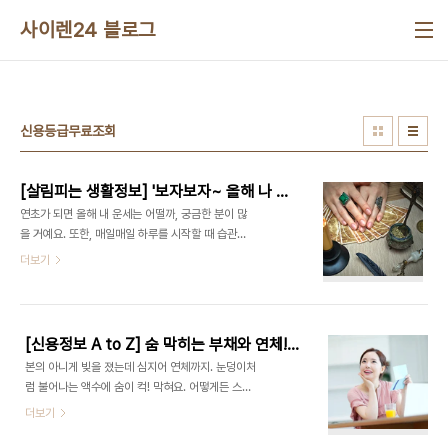
본문 바로가기
사이렌24 블로그
신용등급무료조회
[살림피는 생활정보] '보자보자~ 올해 나 대박 날 수 있을까?' 용하다는 옥황선녀님 부럽지 않은 무료 운세 서비스 3
연초가 되면 올해 내 운세는 어떨까, 궁금한 분이 많
을 거예요. 또한, 매일매일 하루를 시작할 때 습관처
럼 오늘의 운세를 보는 분도 있으실 테고요. 한 치 앞
더보기
도 모르는 것이 사람 일이라, 누구나 궁금한 부분이긴
하잖아요. 맹신하여 도가 지나치는 것만 아니라면,
'그냥 그렇구나' 정도의 참고용으로, 무료한 일상에
재미로 한 번쯤 보게 되는 것 같아요. 그런데 왠지 사
[신용정보 A to Z] 숨 막히는 부채와 연체! '채무 조정 제도'로 숨통 틔워드릴게요~
주팔자나 운세 같은 것은 세상 용하고 공부 많이 하셨
본의 아니게 빚을 졌는데 심지어 연체까지. 눈덩이처
다는 그분들께 직접 찾아가고 싶기도 하잖아요. 근데
럼 불어나는 액수에 숨이 컥! 막혀요. 어떻게든 스스
그게 돈이 얼마예요. 어차피 통계를 기반으로 한다고
로 해결해보려 했지만 뜻대로 잘 안 된다면, 더 늦기
더보기
하니, 무료로도 가능한 온라인 서비스로 봐도 충분할
전에 도움을 좀 받아 보는 게 어떨까요? 아주 살짝 만
것 같아요. 심지어 AI(인공지능)가 분석해서 결과를
숨통을 틔워주면 금방 털어낼 수 있을 것 같거든요.