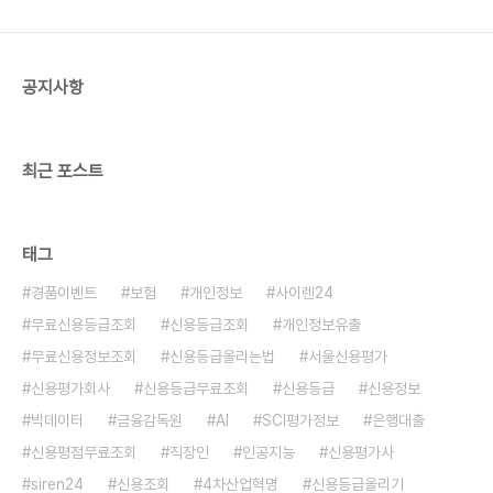
싶었어요. 과연 하루 만에 그림다운 그림을 그릴 수
있는 건지 의심만 한가득 품고 쭈뼛쭈뼛 들어가 봅니
다. 선생님께서는 이미 다 알고..
공지사항
최근 포스트
태그
경품이벤트
보험
개인정보
사이렌24
무료신용등급조회
신용등급조회
개인정보유출
무료신용정보조회
신용등급올리는법
서울신용평가
신용평가회사
신용등급무료조회
신용등급
신용정보
빅데이터
금융감독원
AI
SCI평가정보
은행대출
신용평점무료조회
직장인
인공지능
신용평가사
siren24
신용조회
4차산업혁명
신용등급올리기