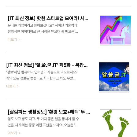
하철에서도 당연히 되겠지 싶고, 심지어 ‘세상에서 가
도 아예 못 빌리게 되거나, 높은 이자와 수수료를 내
장 맛있는 파이(?)가 와이파이’라는 유행어까지 생길
야 하겠지요. 때에 따라서는 신용이 나쁘면..
정도랍니다. 그런데 말입니다. 어떤 한 보안전문가의
[IT 최신 정보] 핫한 스타트업 모여라! 시가총액 1조 원에 육박하는 글로벌 유니콘 기업을 소개합니다~
말을 빌리면, 우리나라에 설치된 와이파이 공유기의
유니콘 기업이라고 들어보셨나요? 뛰어난 기술력과
83% 이상이 보안에 굉장히 취약하다고 해요. 과연
창의적인 아이디어로 큰 사랑을 받으며 훅 떠오른 스
어떻게 된 것일까요? 대한민국 국민은 물론 한글을
타트업을 의미한답니다. 왜 '유니콘 기업'이라고 하냐
더보기
읽을 수 있는 모든 사람이 정보보안 신지식인이 되는
고요? 비상장 기업임에도 급속히 성장하며 시가총액
그날을 바라면서 '재.보.정(재미로 보고 가는 정보보
1조 원을 넘어가는 것이 마치 상상 속에만 존재하는
안 지식) 제4편 무선네트워크 보안'을 시작합니다.
유니콘과 같아서 그렇게 부르게 됐다고 해요. 미국의
무료 와이파이는 더 먹음직스럽더군요 카페..
벤처캐피털 '카우보이 벤처스'의 창업자 에일린 리가
[IT 최신 정보] '알.쓸.굳.IT' 제5화 - 복잡하고 머리 아픈 암호화 이야기(1)
2013년에 최초로 사용한 용어랍니다. 최근에는 우
'정보'하면 컴퓨터나 인터넷이 자동으로 떠오르지요?
리나라의 우아한 형제들(배달의 민족), 토스 등이 유
거의 모든 정보는 컴퓨터로 처리한다고 봐도 무방할
니콘 기업의 반열에 올랐어요. 공유경제, 항공 우주,
것 같은데요, 그래서인지 '정보보안'과 '암호화' 이슈
더보기
핀테크, 미디어 등 광범위한 범위에서 기존 기업들과
가 끊이지 않습니다. 하루가 멀다 하고 시끌시끌합니
의 차별화에 성공하며 산업혁신을 주도하는 유니콘
다. 오늘은 듣기만 해도 머리에 쥐가 날 것 같은 암호
기업에 대해 더 자세히 알아볼까요? 미국을 달군 공
화에 대해 이야기를 풀어보겠습니다. ※ '알.쓸.
유경제 유니콘 기업! 말도 많고 탈도 많지만, 성장세..
굳.IT(알아봤자 쓸데없고 굳이 누가 알려주지 않는
[살림피는 생활정보] '환경 보호+혜택' 두 마리 토끼! '착한 마일리지'를 아시나요? 탄소포인트, 그린포인트, 걷기 마일리지
IT 이야기)' 시리즈는 컴퓨터에 대해 관심이 없으시
임도 보고 뽕도 따고. 두 가지 좋은 일을 동시에 할 수
거나 상식이 거의 없다고 볼 수 있는 컴알못 분들을
있을 때 우리는 종종 이런 표현을 쓰지요. 오늘은 '지
대상으로 작성했답니다. '컴퓨터에 대해 아는 것은 별
구를 사랑하는 작은 움직임'의 일환으로 진행하고 있
더보기
로 없지만 대강 어떻게 돌아간다 정도는 알고 싶다'