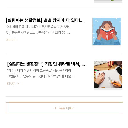
는 '착한 마일리지' 3가지를 알려드리려고 해요. 이
or '그런 분들에게 설명해야 하는 곤란한 상황에 처
것으로 환경 보호를 하는 동시에 돈(포인트)도 쌓여
해있다'는 분들을 생각하며 준비한 내용이기 때문에,
각종 혜택을 받을 수도 나눌 수도 있는 제도이지요.
쉬운 이해를 위한 비유 및 약간의 과장, ..
각 마일리지 제도마다 다른 행동을 해야 하지만, 생활
[살림피는 생활정보] 별별 잡지가 다 있다! 특정 분야만 파고 또 파는, 개성 뚜렷한 매거진 추천
속에서 조금만 신경 쓰면 습관처럼 실천할 수 있어 참
'머리하러 갔을 때나 시간 때우기로 슬슬 넘겨 보는
여도 쉽습니다. 몰라서 못 하지 알면 누구나 다 할 수
것', '블링블링한 광고로 구매욕 마구 일으켜주는 것',
있는 것! 전기, 수도, 도시가스를 절약하면 쌓이는 '탄
'온갖 TMI 가십거리로 넘쳐나는 것'이 잡지라고 생
더보기
소포인트', 국립공원 쓰레기를 되가져가면 생기는 '그
각했었어요. 굳이 돈 주고 잡지를 사본 적도 없고요.
린포인트', 건강을 위해 걷기만 해도 마일리지가 쌓이
그런데 얼마 전, 서점에 방문했다가 신세계를 맛보았
는 '걷기 마일리지'. 조금 더 자세히 알아보고 함께 해
습니다. 세상에, 매거진이 이렇게나 다양하다니! 가지
볼까요? 전기, 수도..
각색 별별 분야의 전문가들을 한 자리에 모셔놓은 느
[살림피는 생활정보] 직장인 워라밸 백서, 건강한 취미 생활 추천! 세상에 못 그린 그림은 없다 '펜 드로잉'
낌이랄까요? 읽을거리도 풍부하고 개성도 완전 뚜렷
“에이~ 내가 어떻게 감히 그림을…” 세상 곰손이라
해요. 뒤늦게 매거진의 세계에 입문하게 되었습니다.
그림은 차마 엄두도 못 내신다고요? 학창시절 미술
여러분도 들어오시지요~ 미스터리 전문 잡지 미스터
과목 수행평가로 스트레스 꽤나 받았던 a.k.a. 마이
더보기
리를 광적으로 좋아하는 사람 여기 모여라~, 이미지
너스의 손, 필자가 직접 도전해보았습니다. 결론부터
출처: 미스테리아(바로가기) 는 국내 유일무이한 미
말씀드리자면, 됩니다! 돼요! 다른 그림은 잘 모르겠
스터리 전문 잡지입니다. 미스터리(mystery)와 히
지만 ‘펜 드로잉’은 가능합니다. 일부러 못 그리려고
스테리아(hysteria)라는 단어를 결합..
노력해도 못 그릴 수가 없거든요. 말도 안 된다고요?
목록 더보기
직접 보여드리겠습니다. Follow me~ 의심으로 시
작해 감탄으로 마무리! 왕초보도 가능하다는 말에 ‘펜
드로잉 원데이 클래스’를 호기롭게 질렀습니다. 하지
만, 막상 수업 받을 날이 다가오니 괜한 짓을 한 건가