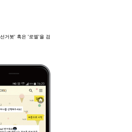
선거봇' 혹은 '로엘'을 검