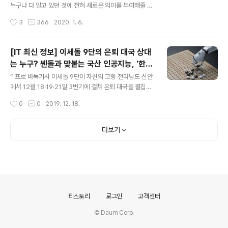
보안 영역에서도 ‘거버넌스’라는 말이 흔히 쓰입니다. 앞서
누구나 다 알고 있던 것에 전혀 새로운 의미를 부여해줄 때,
언급한 ‘금융보안 거버넌스’를 비롯하여 ‘정보 보안(보호)
우리는 이를 ‘좋은 강연’으로 받아들이게 됩니다. 보안이 중
작성시간
3
366
2020. 1. 6.
거버넌스’, ‘IT 거버넌스’ 등이 대표적이지요. ㅣ '거버넌
요하다는 점은 모두가 다 아는 일반 상식이지만, 보안 자체
스'..
의 개념과 활용 방식은 왠지 난해해 보이지요. ‘좋은 강사’,
‘좋은 강연’을 통해 보안을 배운다면 훨씬 잘 이해될 텐데
[IT 최신 정보] 이세돌 9단의 은퇴 대국 상대
요. ” 『사이렌24』에서는 쉽게 읽을 수 있는 보안 관련 서적
는 누구? 쎈돌과 맞붙는 국산 인공지능, '한돌'
소개(보안은 재미있을 수도 있다! 입문자를 위한 보안 도서
글 내용
딥러닝 해보기!
4권_바로 가기) 등, 보안에 입문하고 싶은 분들을 위한 콘
“ 프로 바둑기사 이세돌 9단이 자신의 고향 전라남도 신안
텐츠를 제공해드리고 있는데요, 그래도 늘 걱정입니다. 사
에서 12월 18·19·21일 3번기에 걸쳐 은퇴 대국을 펼칩니
실, 보안 관련 용어도 어렵고 내용도 워낙 복잡해서 심리적
다. 상대는 바로 국산 인공지능(AI) ‘한돌(HanDol)’인데
작성시간
0
0
2019. 12. 18.
거리가 상당해요. 접근할 엄두가 안나는 영역입니다. 이를
요. 전설적 국수(國手)와 디지털 바둑기사와의 대결. 벌써
테면..
부터 흥미진진합니다. ” 프로 바둑기사 이세돌 9단이 지난
달 은퇴를 선언했죠. 1995년 열두 살 나이로 프로 바둑에
더보기
입단한 이래 ‘쎈돌’이라는 애칭으로 20여 년간 바둑 팬들
과 함께해온 그. 32연승이라는 대기록 외에도 열여덟 번의
세계대회 우승, 서른두 번의 국내대회 우승 등 총 50회 우
승에 빛나는 진짜 ‘프로’입니다. 이세돌 9단은 은퇴 전 마지
막 대국에서 또 한 번 AI와 바둑을 겨룹니다. 2016년 구글
알파고(AlphaGo)와의 5번기 대국 이후 두 번째..
의안내
티스토리
로그인
고객센터
© Daum Corp.