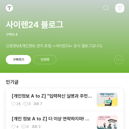
검색하기
티스토리
사이렌24 블로그
구독자
4
신용정보&개인정보 관리 포털 <사이렌24> 공식 블로그입니다.
구독하기
방명록
신고하기 레이어
열기
인기글
[개인정보 A to Z] "입력하신 실명과 주민번
호가 일치하지 않습니다." 도대체 왜? 인터넷
25
0
조회
7
실명 인증과 실명 등록하는 방법
[개인 정보 A to Z] 더 이상 연락하지마! 스
팸 문자/전화 완벽 차단법 - 개인신용정보 권
6
0
조회
3