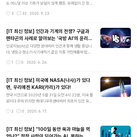
예요. 이게 말이죠, 뭐가 가장 짜증스럽냐면 일단 한 번 공
도 어느덧 이상 기후가 낯설지 않게 됐죠. 유례없이 긴 장
격을 당해버리면(내 PC에 알게 모르게 설치되고 나면) 시
마, 연잇는 가을 태풍 등이 우리 일상 속으로 들어왔습니다.
작성시간
3
32
2020. 9. 23.
스템 복구가 상당히 힘들다는 점입니다. 최악의 경우는 복
외출할 때 스마트폰을 챙기는 것만큼이나 기상예보 확인은
구 자체가 불가능해서..
이제, '빠뜨리면 하루 전체가 곤란해지는' 요소 아닐까요?
'기상 망명족'이 되기로 결심한 분들의 심정, 이해가 되기도
[IT 최신 정보] 인간과 기계의 전쟁? 구글과
합니다. 아시다시피 '기상 망명족'은 최근 생겨난 신조어입
펜타곤의 사례로 알아보는 '국방 AI'의 윤리적
니다. 국내 기상청 예보에만 의존하지 않고 해외 여러 나라
글 내용
이슈
의 기상 관측을 적극적으로 참고하는 사람들. 이들이 바로
인공지능(AI)은 다양한 분야에서 인간과 함께 생활 중입니
기상 망명족입니다. 어쩌면 지금, 이 순간에도 기상 망명을
다. 냉장고·청소기·식기세척기 같은 각종 가전제품에 탑재
고려 중인 분들이 계실 듯한데요. 그래서 준비했습니다. 기
되는 것은 물론, 의료 기기에 도입되어 'AI 기반 진료 플랫
작성시간
1
0
2020. 6. 26.
상 망명족의 '최애'로 불리는 노르웨이 기상청, 체코의 기상
폼'을 구현하기도 하죠. 이렇듯 AI는 우리 일상에 편의를 더
앱 '윈디'와 우..
해주고, 병증을 진단하기도 합니다. 그리고, 나라를 지키는
데도 일조한답니다. '사이렌24' 블로그에서도 여러 번 소
[IT 최신 정보] 미국에 NASA(나사)가 있다
개해드린 것처럼, AI는 시나브로 인간과의 공존을 향해 발
면, 우리에겐 KARI(카리)가 있다!
전해나가고 있습니다. 코로나19 같은 전염병 확산에 맞서
글 내용
싸우는가 하면, 예술가처럼 그림을 그리거나 시를 씁니다.
한국 시간으로 2020년 5월 31일 오전 4시 22분, 미국 플
(관련 글 보러 가기) 이제는 심지어 군대에 가기까지 합니
로리다 주에 위치한 케네디우주센터에서 최초의 민간 유인
다. 국군 전력에 AI가 가세한다면 그야말로 최강 전투력이
우주선이 발사됐습니다. ‘크루 드래곤(Crew Dragon)’이
작성시간
2
0
2020. 6. 17.
갖춰지지 않을까 싶은데요, 이 대목에서 윤리적 이슈가 발
라는 이름의 이 우주선은 국제우주정거장(ISS, Internatio
생합니다. AI 기술..
nal Space Station) 도킹에도 성공했죠. 기체에 탑승했
던 두 우주비행사 밥 벤켄(Bob Behnken)과 더그 헐리(D
[IT 최신 정보] "100일 동안 쑥과 마늘을 먹
oug Hurley)는 최장 4개월간 ISS에 체류한 뒤 지구로 귀
었나?" 점점 사람이 되어가는 AI, 못하는 일