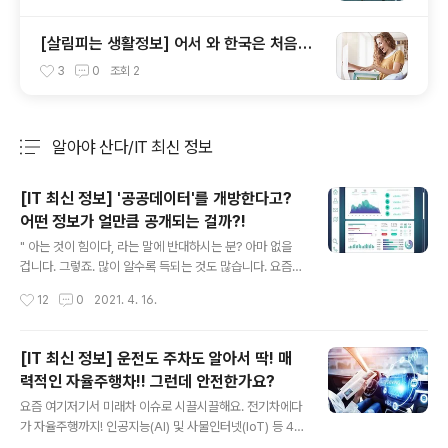
리보장제도 소개
[살림피는 생활정보] 어서 와 한국은 처음이
지? 외국인 친구가 열광하는 선물 추천해드
3
0
조회
2
려요~
알아야 산다/IT 최신 정보
분류 전체보기
주요 글 목록
[IT 최신 정보] '공공데이터'를 개방한다고?
어떤 정보가 얼만큼 공개되는 걸까?!
글 내용
" 아는 것이 힘이다, 라는 말에 반대하시는 분? 아마 없을
겁니다. 그렇죠. 많이 알수록 득되는 것도 많습니다. 요즘
같은 빅데이터 시대엔 더 그렇죠. 정보를 많이 아는 것이 힘
작성시간
12
0
2021. 4. 16.
이다, 라는 말은 실로 '참'입니다. 이 맥락을 고려한다면, 공
공데이터(공공정보)를 많이 알수록 우리는 힘있는 국민이
될 것입니다. " 4월 1일 행정안전부는 「공공데이터 개방 2.
[IT 최신 정보] 운전도 주차도 알아서 딱! 매
0 추진 전략」을 발표했습니다. 이미 운영 중인 공공데이터
력적인 자율주행차!! 그런데 안전한가요?
개방 정책을 2.0 버전으로 업그레이드한다는 계획입니다.
글 내용
골자는 이렇습니다. 더 다양한 공공데이터를 민관이 협업
요즘 여기저기서 미래차 이슈로 시끌시끌해요. 전기차에다
해 신속히 제공한다, 라는 거죠. 어떤 내용인지 좀더 상세히
가 자율주행까지! 인공지능(AI) 및 사물인터넷(IoT) 등 4
알아보겠습니다. ㅣ 공공데이터 = 공공기관이 시장과 국민
차 산업혁명의 핵심 기술들이 '모빌리티'로 집중되고 있습