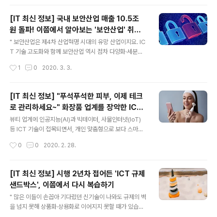
을 둘러보면 추가적인 확산을 막기 위해 곳곳에서 애써주
시는 분들이 참 많더라고요. (다시 한번 감사의 마음을 전합
[IT 최신 정보] 국내 보안산업 매출 10.5조
니다) 여기에 IT 기술까지 힘을 얹고 있다는 소식을 접수했
원 돌파! 이쯤에서 알아보는 '보안산업' 취업
습니다. 과연 빅데이터나 인공지능, 머신러닝 기술 등은 이
글 내용
정보
러한 상황에서 어떻게 활용될 수 있는지 같이 살펴볼까요?
" 보안산업은 제4차 산업혁명 시대의 유망 산업이지요. IC
ㅣ 전염병이 돌 때, '데이터'는 어떻게 사용되나요? 전염병
T 기술 고도화와 함께 보안산업 역시 점차 다양화·세분화
확산을 막는데 가장 효과적인 방법은 '정확하고 투명한 정
되고 있습니다. 이번 시간엔 우리나라의 보안산업이 얼마
작성시간
1
0
2020. 3. 3.
보 공개'라고 해요. 이번 코로나19에 대해 정부는 이례적으
만큼 성장 중인지, 어떤 미래로 나아가고 있는지 알아보겠
로 확진자들의 동선을 비..
습니다. " 지난달 초 「2019 국내 정보보호산업 실태조사」
라는 문서가 공개됐습니다. 과학기술정보통신부, 한국정보
[IT 최신 정보] "푸석푸석한 피부, 이제 테크
보호산업협회가 공동 진행한 조사의 보고서였는데요, 대한
로 관리하세요~" 화장품 업계를 장악한 ICT
민국의 보안산업 관련 업체 1,094곳의 시장 규모 현황이
글 내용
기술! 뷰티테크를 소개합니다.
담겨 있습니다. 해당 보고서를 살펴보면, '어떤 산업을 보안
뷰티 업계에 인공지능(AI)과 빅테이터, 사물인터넷(IoT)
산업이라 부르는지', '우리나라 보안산업은 어떻게 구성돼
등 ICT 기술이 접목되면서, 개인 맞춤형으로 보다 스마트
있는지' 등등을 알게 됩니다. 즉, 보안산업에 대한 기초 상
하게 피부 관리를 할 수 있게 되었다는 반가운 소식을 들었
작성시간
0
0
2020. 2. 28.
식을 습득할 수 있다는 뜻이지요. 지난해 10.5조 원 매출을
습니다. 실제 나이에 비해 동안인 사람들을 보며 '관리가 참
기록한 대한민국 보안산업..
중요하구나' 느끼긴 했지만, 귀찮은 마음이 훨씬 컸어요. 그
런데 이렇게 스마트한 뷰티기기를 집에 들여놓으면 보다
[IT 최신 정보] 시행 2년차 접어든 'ICT 규제
쉽고 간편하게, 효율적으로 케어할 수 있을 것 같더라고요.
샌드박스', 이쯤에서 다시 복습하기
여러분도 한번 구경해보시겠어요? ㅣ '오늘 바를 화장품 캡
글 내용
슐입니다~' 로레알의 페르소(Perso) '페르소'는 높이 약 1
" 많은 이들이 손꼽아 기다렸던 신기술이 나와도 규제의 벽
6.5cm 무게 약 500g의 개인 맞춤형 스킨케어 제품입니
을 넘지 못해 상품화·상용화로 이어지지 못할 때가 있습니
다. 아침에 스마트폰으로 앱을 열어 얼굴을 스캔하면, 인공
다. 오랜 기간 연구와 개발을 거쳐 마침내 신기술을 발표한