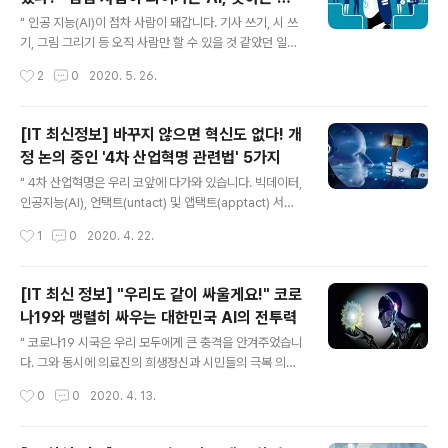
환할 예정이라고 하네요. ‘크루 드래곤’을 개발한 회사는 미
글 내용
이 없어요!
국의 민간 항공우주 개발 업체 스페이스엑스(SpaceX)입
" 인공 지능(AI)이 점차 사람이 돼갑니다. 기사 쓰기, 시 쓰
니다. 이번 발사 및 ISS(국제우주정거장) 도킹의 성공으로
기, 그림 그리기 등 오직 사람만 할 수 있을 것 같았던 일들
국제적 관심을 모으고 있죠. 스페이스엑스는 오는 8월, 우
을 이젠 AI도 합니다. 어디 그뿐인가요. 사람이 못 했던 일
작성시간
2
0
2020. 5. 26.
주비행사 네 명을 태운 유인 우주..
들도 AI는 합니다. " 코로나19 시국은 우리에게 많은 걸 일
깨워주고 있습니다. 우선, 전염병이 어떤 식으로 인류에게
위협을 가하는지를 알게 해주었죠. 그런가 하면, 사회적 거
[IT 최신정보] 바꾸지 않으면 혁신도 없다! 개
리 두기와 생활 속 거리 두기를 통해 혼자만의 시간을 갖게
정 논의 중인 '4차 산업혁명 관련법' 5가지
해주었습니다. 이른바 '사회 생활'에 열중하느라 잊고 있던
글 내용
우리 자신을 돌아볼 시간이 생긴 거죠. 또한, 이번 코로나1
" 4차 산업혁명은 우리 코앞에 다가와 있습니다. 빅데이터,
9 시국은 AI가 어디까지 고도화됐는지를 보여주는 중입니
인공지능(AI), 언택트(untact) 및 앱택트(apptact) 서비
다. 전염병을 예측하고, 코로나19 자가격리자 및 격리해제
스 등 우리의 일상생활에 떡~하고 자리잡은 지 오래지요.
작성시간
1
0
2020. 4. 22.
자를 관리하며, 중증 폐렴 여부를 1분 만에 진단해주는 AI..
그렇지만 여기서 멈춘다면 4차 산업'혁명'이라기엔 다소
부족합니다. 보다 다양한 신기술, 좀 더 확장된 서비스로의
진보! 이를 위한 필수 절차가 바로 관련법 개정이에요. " 대
[IT 최신 정보] "우리도 같이 싸울게요!" 코로
한민국 정부가 4차 산업혁명을 위해 시행 중인 제도 중 'IC
나19와 맹렬히 싸우는 대한민국 AI의 전투력
T 규제 샌드박스'라는 게 있습니다. 사이렌24에서도 한 번
글 내용
소개해드렸어요! (바로 가기) ICT 관련 우수 신사업 및 신
" 코로나19 시국은 우리 모두에게 큰 충격을 안겨주었습니
기술이 규제의 벽에 막히는 일이 없도록, 정부가 나서서 규
다. 그와 동시에 의료진의 희생정신과 시민들의 극복 의지
제를 완화하고 시장 출시를 돕는 정책입니다. 이처럼 4차
를 보여주었지요. 또 하나 우리를 놀라게 한 것이 있습니다.
작성시간
0
0
2020. 4. 13.
산업혁명은 기존의 법 또는 규제를 적용하기엔 다소 무..
인간과 함께 감염병과 맞서는 인공지능(AI)의 존재입니다.
" AI는 점차 인간의 일상생활 속으로 깊숙이 들어오고 있어
요. 지금 당장 AI가 사라진다면, 우리가 익숙히 여기고 있는