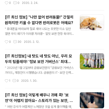
작성시간
0
0
2020. 2. 24.
지능이 개인의 피부 상태나 날씨 및 환경에 맞춰 바를 수 있
개발자 입장에서는 무척 안타까운 일이지요. 물론 소비자
는 포뮬..
도 아쉽긴 마찬가지입니다. 이런 일을 막고자 도입된 것이
바로 'ICT 규제 샌드박스'랍니다. " 샌드박스(sandbox)
[IT 최신 정보] "나만 없어 반려동물!" 간절히
란 '모래 놀이터'를 뜻합니다. 바닥을 모래로 덮어놓은 놀이
원하지만 키울 수 없다면 반려로봇은 어때요?
공간이지요. 아이들이 뛰놀다 넘어져도, 시멘트나 콘크리
글 내용
트 바닥에 비해 다칠 확률이 낮겠지요? 보안 영역에서도 샌
" 휴대폰을 바라보며 절로 새어 나오는 흐뭇한 미소 입만
드박스라는 용어를 사용해요. '신뢰할 수 없는 프로그램이
열면 우리 애기가 이러쿵 저러쿵~ 얼핏 보면 한창 육아의
시스템의 다른 부분에 영향을 주지 않고 한정된 영역 내에
기쁨을 맛보고 있거나 혹은 달달한 연애 중인가 싶을 텐데
작성시간
0
30
2020. 2. 12.
서만 운영될 수 있도록 하는 보안환경'을 뜻합니다. ICT 규
요. 사실은 사랑스러운 반려동물에 흠뻑 빠져있더라고요. "
제 샌드박스는 신기술..
알러지때문에 강아지나 고양이를 키울 수 없거나, 부모님
의 극심한 반대로 좌절한 분들. 반려동물을 간절히 원하지
[IT 최신정보] 내 탓도 네 탓도 아닌, 우리 모
만 잘 케어해 줄 수 있을지, 나 자신을 믿을 수 없는 분들. 틈
두의 팀플레이! '정보 보안 거버넌스' 최대한
만 나면 애니멀 영상으로 간접 힐링하는 분들. 이런 분들 주
글 내용
쉽게 이해시켜드릴게요~
변에 은근 많더라고요. 여기 희소식이 있습니다! 미국 라스
“ 2020년 1월 2일부터 금융보안원의 「금융보안 거버넌스
베이거스에서 열린 세계 최대 IT·가전전시회 'CES 202
가이드」 개정안이 시행됐습니다. 금융권의 IT･보안 인력
0'에서 반려로봇이 인기를 끌었다고 합니다. 반려로봇은
및 예산 산정이 더욱 효율적으로 이루어질 수 있도록 마련
작성시간
1
0
2020. 1. 30.
인공지능(AI) 기반으로 사람을 인식하는데요, 처음에는 인
된 권고 기준이에요. 이 대목에서 궁금해집니다. ‘금융보
간의 편리함을 위해 개..
안’은 대략적이나마 그 의미를 알 것 같은데, 대체 ‘거버넌
스’라는 용어는 무엇을 뜻하는 거죠? ” 경영학을 공부한 분
[IT 최신 정보] 이렇게 배우니 귀에 콕! '보
들이라면 거버넌스(governance)라는 말을 한 번이라도
안'이 어렵지 않아요~ 스토리가 있는 보안, T
들어보셨을 것 같습니다. ‘기업 거버넌스’ 같은 용어도 그리
글 내용
ED 명강연 4편을 추천합니다!
낯설지 않으실 듯한데요. 요즘은 경영 분야뿐 아니라 IT 및
“ 어떤 강사가 어렵게만 느껴졌던 것을 쉽게 풀이해줄 때,