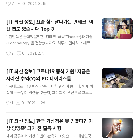
작성시간
7
0
2021. 3. 15.
에 제공하는 데이터 공공데이터란 무엇을 의미하는지 먼저
니다. 자율주행차의 경우, 상상만해도 참 행복해집니다. 올
짚고 가겠습..
라타면 바로 출퇴근 시켜주고 주차까지 딱! 차안에서 할 수
있는 것들이 참 많아지겠어요. 이렇게되면 직장에서 멀리
[IT 최신 정보] 요즘 참~ 잘나가는 핀테크! 이
떨어진 곳에 살더라도 통근 시간에 스트레스 받지 않고 오
런 앱도 있습니다 Top 3
히려 그 시간을 즐길 수 있을 것 같습니다. 자율주행차는 AI
글 내용
시스템을 기반으로 운행방법을 결정하기 때문에, 혹여라도
" 한번쯤은 들어봤을법한 '핀테크' 금융(Finance)과 기술
시스템의 오류나 기능상 장애가 발생하는 경우 운전자는
(Technology)을 결합했다지요. 하루가 멀다하고 새로운
물론이고 보행자에게 치명적인 위험을 초래하겠지요. 사실
금융 서비스가 속속 출시되고 있어요! " 요즘 시장에서 정~
작성시간
2
0
2021. 2. 1.
얼마 전에도 자율주행차가 사고를 일으켰다는 뉴스를 몇번
말 핫한 핀테크 업체들. 누가 더 편리하고 혁신적인 서비스
접했던 것 같습니다. 기사를 보..
를 내놓고 있는지, 그 경쟁이 아주 치열해 보입니다. 하루가
멀다하고 새로운 서비스가 등장하고 있어요. 호기심 뿜뿜!
[IT 최신 정보] 코로나19 종식 기원! 지금은
필자가 이것 저것 사용해보고 그 중에서도 이건 정말 편리
사라진 추억(?)의 PC 바이러스들
하다 싶은 앱만 골라봤어요. 혹시 이 서비스 사용하시는 분
글 내용
있으신가요? ㅣ 내 보험 다 모아 나에게 꼭 맞게, 보맵(BO
" 국내 코로나19 백신 접종에 대한 관심이 큽니다. 언제 어
MAPP) 평소엔 모르고 살다가 아프면 찾게되는 보험. 병원
떻게 누구부터 백신을 맞는지, 그리고 이 백신으로 코로나1
갈 일이 없는게 베스트지만, 그럴 수가 있나요. 한해가 다르
9 사태가 정말 종식될 수 있는지. 이런저런 기대와 걱정이
작성시간
1
0
2021. 1. 26.
게 여기저기 아픈 곳이 속출합니다. 그런데 여러분! 혹시
머릿속을 가득 메웁니다. 하지만, 한 가지만은 분명할 것입
내..
니다. 온 국민이 한마음 한뜻으로 코로나19 종식을 바라 마
지않는다는 것! " 컴퓨터 사용자라면 누구나 악성 소프트웨
[IT 최신 정보] 한국 기상청은 못 믿겠다? '기
어(멀웨어, malware)의 위험을 알고 있을 텐데요. 노트북
상 망명족' 되기 전 필독 사항
이든 데스크톱이든 멀웨어의 공격 대상입니다. 피해를 경
글 내용
험해본 분이라면 멀웨어라는 말만 들어도 부아가 치밀 거
세계 곳곳에서 기상 이변이 관측되고 있습니다. 대한민국