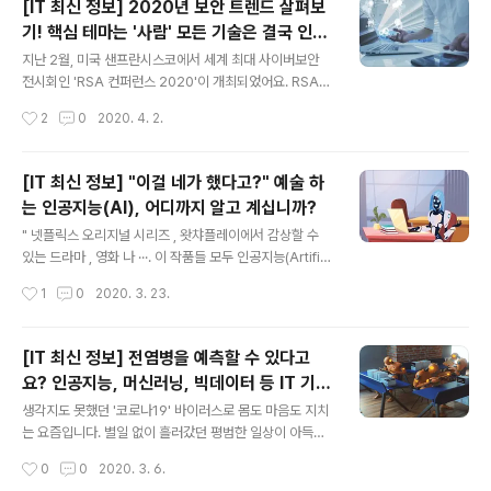
[IT 최신 정보] 2020년 보안 트렌드 살펴보
다양한 서비스가 일순간 정지될지도 몰라요. 이제 AI는 인
기! 핵심 테마는 '사람' 모든 기술은 결국 인간
간의 일상뿐 아니라 건강을 위해서도 기능하고 있습니다.
글 내용
을 향한다!!
세계보건기구(WHO)가 팬데믹(Pandemic, 전염병 경보
지난 2월, 미국 샌프란시스코에서 세계 최대 사이버보안
단계의 최고 위험 등급)을 선언한 이번 코로나19 사태에서
전시회인 'RSA 컨퍼런스 2020'이 개최되었어요. RSA
도 AI는 인간의 편에 서서 함께 싸우는 중입니다. 코로나19
컨퍼런스는 글로벌 사이버보안 기업과 미국 정보기관 등이
작성시간
2
0
2020. 4. 2.
에 대응하는 대한민국의 최첨단 AI, 과연 어떤 것들이 있을
참가하는 세계 최대 사이버보안 행사입니다. 매년 해를 거
까요? ..
듭할수록 업계 관련 사람들로부터 지속적인 관심을 받고
있어요. 비록 코로나바이러스 문제로 RSA 컨퍼런스 202
[IT 최신 정보] "이걸 네가 했다고?" 예술 하
0은 전년에 비해 규모가 축소되었지만, 그럼에도 연사 약
는 인공지능(AI), 어디까지 알고 계십니까?
704명, 658여 개 업체 전시, 520여 개 컨퍼런스, 약 36,
글 내용
000명의 참관객이 있었다고 합니다. 이를 통해 정보보안
" 넷플릭스 오리지널 시리즈 , 왓챠플레이에서 감상할 수
산업의 가파른 성장세를 실감할 수 있었지요. RSA 컨퍼런
있는 드라마 , 영화 나 ···. 이 작품들 모두 인공지능(Artifici
스는 매년 주제를 선정한다고 해요. 올해는 2,400여 개의
al Intelligence, AI)을 다룬 SF물입니다. 사람과 친구처
작성시간
1
0
2020. 3. 23.
발표요청 자료를 분석했고, 그 결과 이로부터 약 10개의 주
럼 대화하고, 사람처럼 사고하는 AI들이 등장하죠. 요즘 현
요 트렌드가 도..
실의 AI들이 발전하는 속도와 모습을 보면 일상생활의 장
르가 점차 SF로 변해 가는 듯합니다. " AI는 제4차 산업혁
[IT 최신 정보] 전염병을 예측할 수 있다고
명 시대의 주요 기술입니다. 지금 이 시간에도 전 세계의 내
요? 인공지능, 머신러닝, 빅데이터 등 IT 기술
로라 하는 개발자들은 첨단의 AI를 만드는 데 열중하고 있
글 내용
의 맹활약!
을 겁니다. 앞서 예로 든 의 한 대사처럼, 인공지능은 점차
생각지도 못했던 '코로나19' 바이러스로 몸도 마음도 지치
'인간보다 더 인간적인(more human than human)' 모
는 요즘입니다. 별일 없이 흘러갔던 평범한 일상이 아득하
습으로 진화하는 중이죠. 그 대표적 예가 이른바 '예술 하는
게 느껴져요. 하루빨리 그때로 돌아갈 수 있기를 바라며, 조
작성시간
0
0
2020. 3. 6.
AI'입니다. 글을 쓰고, ..
금만 더 인내심을 가지고 슬기롭게 이겨내도록 해요! 주변